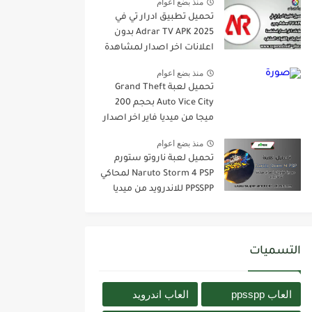
منذ بضع اعوام
تحميل تطبيق ادرار تي في
Adrar TV APK 2025 بدون
اعلانات اخر اصدار لمشاهدة
المباريات والقنوات المشفره
منذ بضع اعوام
تحميل لعبة Grand Theft
Auto Vice City بحجم 200
ميجا من ميديا فاير اخر اصدار
مجانا للاندرويد
منذ بضع اعوام
تحميل لعبة ناروتو ستورم
Naruto Storm 4 PSP لمحاكي
PPSSPP للاندرويد من ميديا
فاير اخر اصدار برابط مباشر
التسميات
العاب ppsspp
العاب اندرويد