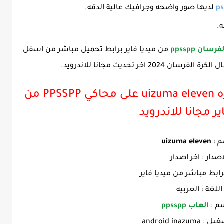
لديها صور واضحه وجرافيك عالية الدقه.
ه.
ان ppsspp
من ميديا فاير برابط تحميل مباشر من اسفل
اخر تحديث مجانا للاندرويد.
معلومات حول لعبة ابطال الكره uizuma eleven على محاكي PPSSPP من
ير مجانا للاندرويد
م :
uizuma eleven
اصدار : اخر اصدار
رابط مباشر من ميديا فاير
اللغة : العربيه
م :
العاب ppsspp
android inaz