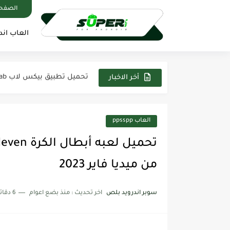
تحميل لعبة بيس 2025 PES على محاكي PPSSPP تعليق عربي...
الصفحة
تحميل تطبيق فيس اب برو FaceApp pro مهكر 2025 اخر...
العاب اند
تحميل لعبة Modern Warships مهكرة 2025 من ميديافاير آخر اصدار...
تحميل تطبيق بيكس لاب PixelLab مهكر 2025 اخر اصدار من...
أخر الاخبار
تحميل لعبة ناروتو ستورم Naruto Storm 4 PSP لمحاكي PPSSPP...
تحميل تطبيق ياسين تيفي بريميوم ne TV Premium Apk
العاب ppsspp
تحميل تطبيق كانفا برو Canva Pro مهكر 2025 من ميديا...
تحميل لعبة ماين كرافت Minecraft مهكره 2025 اخر اصدار من...
من ميديا فاير 2023
سوبر اندرويد بلص
اخر تحديث :
منذ بضع اعوام
6 دقائق للقراءة