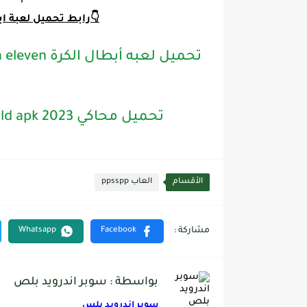
👇رابط تحميل لعبة ابطا
تحميل محاكي PPSSPP Gold apk 2023 اخر تحديث مجانا للاندرويد
الأقسام
العاب ppsspp
بواسطة : سوبر اندرويد بلص
سوبر اندرويد بلس