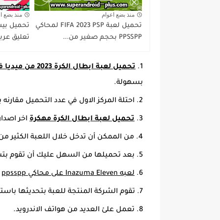
منذ بضع اعوام
منذ بضع ا
تحميل لعبة FIFA 2023 PSP لمحاكي
PPSSPP بحجم صغير من...
تعليق عربي
تحميل لعبة ابطال الكرة 2023 من ميديا فاير للاندرويد
بسهولة.
احتلة المركز الاول في عدد التحميل مقارنه ب
تحميل لعبة ابطال الكرة مهكرة
اخر اصدار 
من الممكن أن تدخل خلال اللعبة الكثير من
بعد تحميلها من السهل عليك أن تقوم بتشغي
لعبه Inazuma Eleven على محاكي ppsspp
ح
تقوم الشركة المنتجة للعبة بتحديثها باست
تعمل علئ العديد من هواتف الاندرويد.