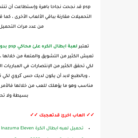
psp قد نجحت نجاحا باهرة وإستطاعت أن تن
التحميلات مقارنة بباقي الألعاب الأخرى ، كما
من عدد مرات التحميل ال
تعتبر
لعبة ابطال الكره علئ محاكي psp بدون نت خفيفة الحجم
تعيش الكثير من التشويق والمتعة من خلالها ، ف
لكي تحقق الكثير من الإنتصارات في المباريات
، وبالطبع لابد أن يكون لديك حس کروي لكي
مناسب وهو ما يؤهلك للعب من خلالها فالأم
بسيطة ولا تحتا
✓✓ العاب اخرئ قدتعجبك ✓✓
تحميل لعبه ابطال الكرة Inazuma Eleven مجانا للاندرويد على محاكي الدولفين