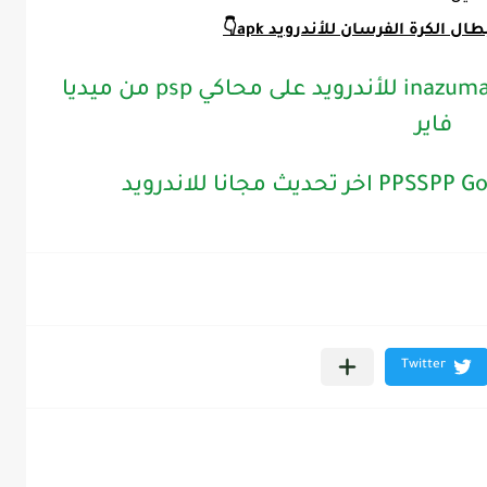
ل الكرة الفرسان للأندرويد apk👇
تحميل لعبه أبطال الكرة inazuma eleven للأندرويد على محاكي psp من ميديا
فاير