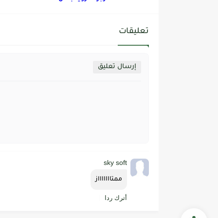
تعليقات
إرسال تعليق
sky soft
ممتاااااااز
أترك ردا