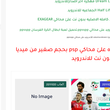
ي ppsspp
مميزات حول لعبة ابطال الكره علئ محاكي psp بحجم صغير من ميديا
ون نت للاندرويد
العاب ppsspp