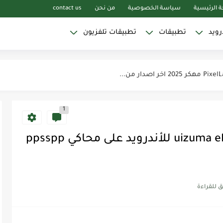
 الرئيسية
سياسة الخصوصية
من نحن
contact us
رويد
تطبيقات
تطبيقات تلفزيون
Yaci بدون...
1
تحميل لعبه أبطال الكرة uizuma eleven للأندرويد على محاكي ppsspp