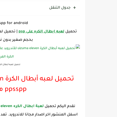
جدول التنقل
spp for android
تحميل
لعبه ابطال الكره على psp
|
تحميل لعب
بحجم صغير بدون نت اخر تحديث 23
تحميل لعبه أبطال الكرة uizuma eleven للأندرويد على محاك
ppsspp من ميديا فاير 2023
نقدم اليكم تحميل
لعبة ابطال الكره uizuma eleven على محاكي ppsspp
اسفل المنشور اخر اصدار مجانا للاندرويد. تعد