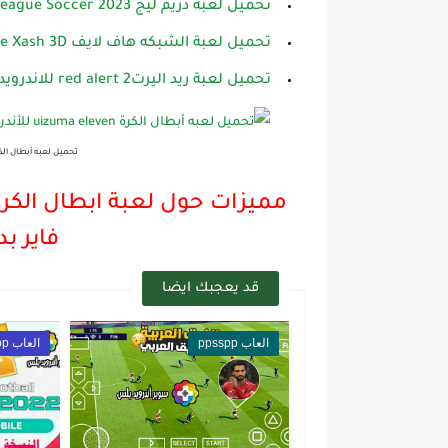
تحميل لعبة دريم ليج Dream League Soccer 2023 مهكرة اخر اصدارللاندرويد
تحميل لعبة الشبكه هاف لايف Half Life Xash 3D الجماعيه للاندرويد
تحميل لعبة ريد اليرتred alert 2 للاندرويد كامله الاصليه بدون نت علئ محاكي EXAGEAR
تحميل لعبه أبطال الكرة uizuma eleven للأندرويد على محاك
فاير بد
قد يعجبك ايضا
العاب ppsspp
العاب ppsspp