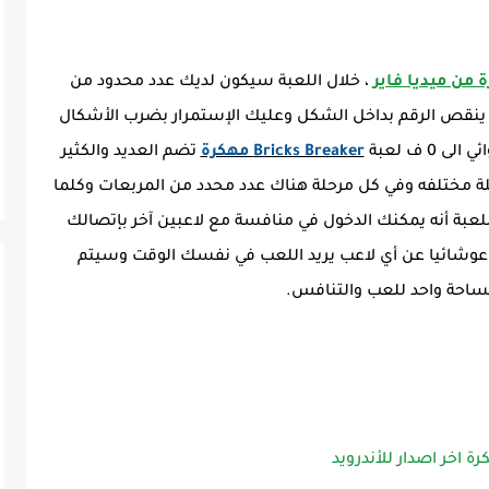
، خلال اللعبة سيكون لديك عدد محدود من
ل ينقص الرقم بداخل الشكل وعليك الإستمرار بضرب الأشكال
 ف لعبة
Bricks Breaker مهكرة
تضم العديد والكثير
احل تقريبا يبلغ عددها حوالي 3000 مرحلة مختلفه وفي كل مرحلة هناك عدد محدد من المربعات وكلما
لعبة أنه يمكنك الدخول في منافسة مع لاعبين آخر بإتصالك
ث عوشائيا عن أي لاعب يريد اللعب في نفسك الوقت وسيتم
احة واحد للعب والتنافس.