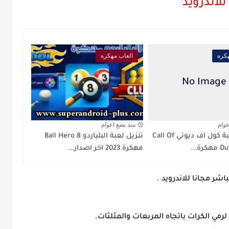
للاندرويد
كره
العاب مهكره
عوام
منذ بضع اعوام
تحميل لعبة كول اف ديوتي Call Of
تنزيل لعبة البلياردو 8 Ball Hero
ة...
مهكرة 2023 اخر اصدار...
شر مجانا للاندرويد .
رمي الكرات باتجاه المربعات والمثلثات.