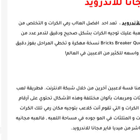
انا للأندرويد
أندرويد
، تعد احد افضل العااب رمي الكرات و التخلص من
للعبة عليك توجيه الكرات بشكل صحيح ودقيق لتدمر عدد من
المربعات التي تحتوي على أرقام للفوز بلعبة Bricks Breaker Quest نسخة مهكرة و تخطي المراحل بفوز دقيق
اسعه للكثير من الاعبين في العالم!
ا فسة لاعبين آخرين من خلال شبكة الانترنت. فطريقة لعب
ثات ومربعات بألوان مختلفة وهذه الأشكال تحتوي على أرقام
لكرات و التي تقوم أنت كلاعب بتوجيه مكان رمي تلك الكرات
و المتلثات في المو جوده في مساحة اللعبه , فالعبه مجانيه
شر من ميديا فاير مجانا للاندرويد.