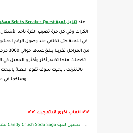
عند
تنزيل لعبة Bricks Breaker Quest مهكرة من ميديا فاير
الكرات وفي كل مرة تصيب الكرة بأحد الأشكا
في اللعبة حتى تختفي عند وصول الرقم العشوائي الى 0
من المر
تخصلت منها تظهر أكثر وأكثر و الجميل في ال
بالأنترنت ، بحيث سوف تقوم اللعبة بالبح
وصلكما في مس
✔✔ العاب اخرئ قدتعجبك ✔✔
تحميل لعبة Candy Crush Soda Saga مهكرة اخر اصدار للأندرويد