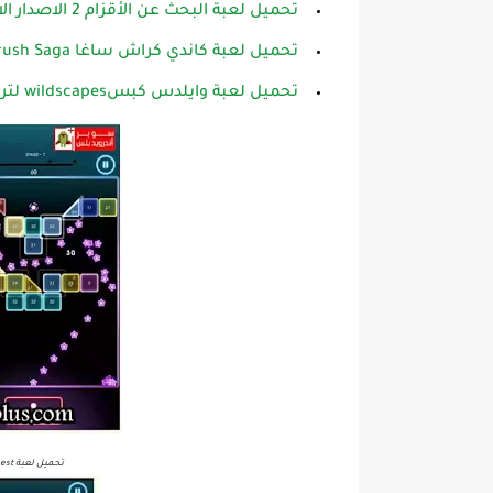
تحميل لعبة البحث عن الأقزام 2 الاصدار الاخير مجانا للاندرويد
تحميل لعبة كاندي كراش ساغا Candy Crush Saga آخر إصدارمجانا للأندرويد
تحميل لعبة وايلدس كبسwildscapes لتربية الحيوانات في المساحات البريه احدث اصدار مجاناللاندرويد
تحميل لعبة Bricks Breaker Quest مهكرة النسخه الاصليه