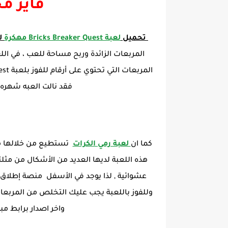
فاير
مج
تحميل
لعبة Bricks Breaker Quest مهكرة
لل
المربعات الزائدة وربح مساحة للعب ، في ا
فقد نالت العبه شهره و
كما ان
لعبة رمي الكرات
تستطيع من خلالها من
هذه اللعبة لديها العديد من الأشكال من مثل
عشوائية , لذا يوجد في الأسفل منصة إطلاق ا
وللفوز باللعبة يجب عليك التخلص من المربعات 
واخر اصدار برابط مبا