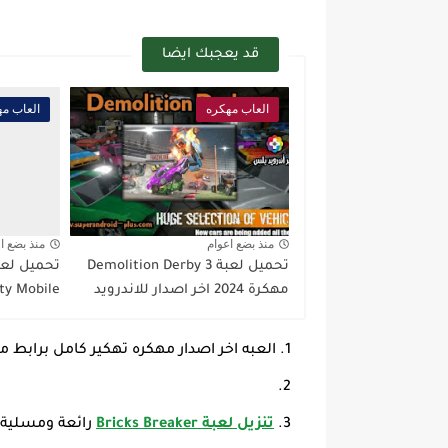
قد يعجبك ايضا
العاب مهكره
العاب مه
منذ بضع اعوام
منذ بضع ا
تحميل لعبة Demolition Derby 3
مهكرة 2024 اخر اصدار للاندرويد
Duty Mobile مهكر
العبه اخر اصدار مهكره تهكير كامل برابط مبا
تنزيل لعبة Bricks Breaker
رائعة ومسلية ل