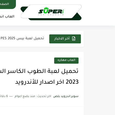
الصفحة
العاب اند
تحميل تطبيق كيك Cake لتعلم اللغه الانجليزية اخر اصدار من...
تحميل لعبة Evil SuperHero مهكرة apk اخر اصدار 2025 من...
تحميل لعبة بيس 2025 PES على محاكي PPSSPP تعليق عربي...
أخر الاخبار
تحميل تطبيق فيس اب برو FaceApp pro مهكر 2025 اخر...
تحميل لعبة Modern Warships مهكرة 2025 من ميديافاير آخر اصدار...
العاب مهكره
تحميل تطبيق بيكس لاب PixelLab مهكر 2025 اخر اصدار من...
تحميل لعبة ناروتو ستورم Naruto Storm 4 PSP لمحاكي PPSSPP...
2023 اخر اصدار للأندرويد
تحميل تطبيق ياسين تيفي بريميوم ne TV Premium Apk
سوبر اندرويد بلص
اخر تحديث :
منذ بضع اعوام
6 دقائق للقراءة
تحميل تطبيق كانفا برو Canva Pro مهكر 2025 من ميديا...
تحميل لعبة ماين كرافت Minecraft مهكره 2025 اخر اصدار من...