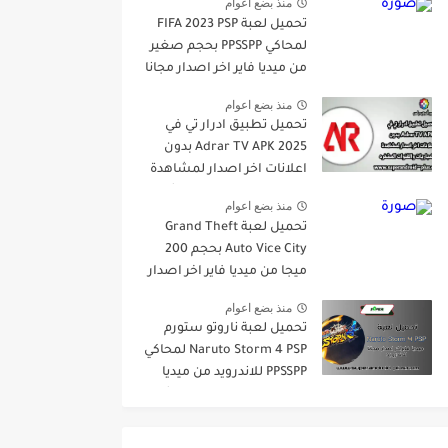
منذ بضع اعوام
للاندرويد
تحميل لعبة FIFA 2023 PSP
لمحاكي PPSSPP بحجم صغير
من ميديا فاير اخر اصدار مجانا
للاندرويد
منذ بضع اعوام
تحميل تطبيق ادرار تي في
Adrar TV APK 2025 بدون
اعلانات اخر اصدار لمشاهدة
المباريات والقنوات المشفره
منذ بضع اعوام
تحميل لعبة Grand Theft
Auto Vice City بحجم 200
ميجا من ميديا فاير اخر اصدار
مجانا للاندرويد
منذ بضع اعوام
تحميل لعبة ناروتو ستورم
Naruto Storm 4 PSP لمحاكي
PPSSPP للاندرويد من ميديا
فاير اخر اصدار برابط مباشر