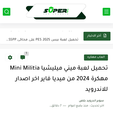
تحميل تطبيق كيك Cake لتعلم اللغه الانجليزية اخر اصدار من...
تحميل لعبة Evil SuperHero مهكرة apk اخر اصدار 2025 من...
تحميل لعبة بيس 2025 PES على محاكي PPSSPP تعليق عربي...
أخر الاخبار
تحميل تطبيق فيس اب برو FaceApp pro مهكر 2025 اخر...
1
تحميل لعبة Modern Warships مهكرة 2025 من ميديافاير آخر اصدار...
العاب مهكره
تحميل تطبيق بيكس لاب PixelLab مهكر 2025 اخر اصدار من...
تحميل لعبة ميني ميليشيا Mini Militia
تحميل لعبة ناروتو ستورم Naruto Storm 4 PSP لمحاكي PPSSPP...
مهكرة 2024 من ميديا فاير اخر اصدار
تحميل تطبيق ياسين تيفي بريميوم Yacine TV Premium Apk بدون...
للاندرويد
تحميل تطبيق كانفا برو Canva Pro مهكر 2025 من ميديا...
سوبر اندرويد بلص
اخر تحديث :
منذ بضع اعوام
7 دقائق للقراءة
تحميل لعبة ماين كرافت Minecraft مهكره 2025 اخر اصدار من...