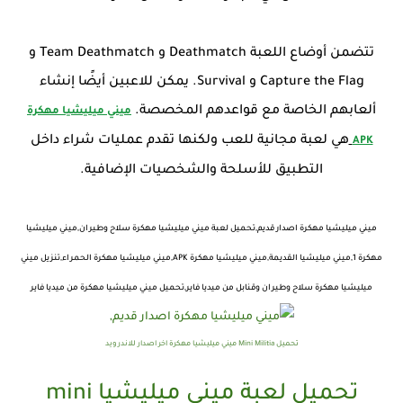
تتضمن أوضاع اللعبة Deathmatch و Team Deathmatch و
Capture the Flag و Survival. يمكن للاعبين أيضًا إنشاء
ألعابهم الخاصة مع قواعدهم المخصصة.
ميني ميليشيا مهكرة
هي لعبة مجانية للعب ولكنها تقدم عمليات شراء داخل
APK
التطبيق للأسلحة والشخصيات الإضافية.
ميني ميليشيا مهكرة اصدار قديم,تحميل لعبة ميني ميليشيا مهكرة سلاح وطيران,ميني ميليشيا
مهكرة 1,ميني ميليشيا القديمة,ميني ميليشيا مهكرة APK,ميني ميليشيا مهكرة الحمراء,تنزيل ميني
ميليشيا مهكرة سلاح وطيران وقنابل من ميديا فاير,تحميل ميني ميليشيا مهكرة من ميديا فاير
تحميل Mini Militia ميني ميليشيا مهكرة اخر اصدار للاندرويد
تحميل لعبة ميني ميليشيا mini