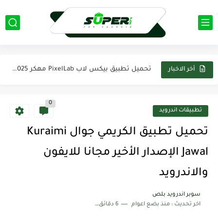
تحميل لعبة بيس 2025 PES على محاكي PPSSPP تعليق عربي...
تحميل تطبيق فيس اب برو FaceApp pro مهكر 2025 اخر...
تحميل لعبة Modern Warships مهكرة 2025 من ميديافاير آخر اصدار...
تحميل تطبيق بيكس لاب PixelLab مهكر 2025 اخر اصدار من...
أخر الاخبار
تحميل لعبة ناروتو ستورم Naruto Storm 4 PSP لمحاكي PPSSPP...
0
تحميل تطبيق ياسين تيفي بريميوم Yacine TV Premium Apk بدون...
تطبيقات اندرويد
تحميل تطبيق كانفا برو Canva Pro مهكر 2025 من ميديا...
تحميل تطبيق الكريمي جوال Kuraimi
تحميل لعبة ماين كرافت Minecraft مهكره 2025 اخر اصدار من...
Jawal الإصدار الأخير مجانا للايفون
والاندرويد
سوبر اندرويد بلص
اخر تحديث :
منذ بضع اعوام
6 دقائق للقراءة