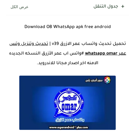
جدول التنقل
Download OB WhatsApp apk free android
تحميل تحديث واتساب عمر الازرق v39 |
تحديث وتنزيل وتس
عمر
whatsapp omar
#واتس اب عمر الأزرق النسخه الجديده
الامنه اخر اصدار مجانا للاندرويد.