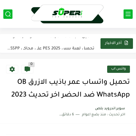
تحميل تطبيق كيك Cake لتعلم اللغه الانجليزية اخر اصدار من...
تحميل لعبة Evil SuperHero مهكرة apk اخر اصدار 2025 من...
تحميل لعبة بيس 2025 PES على محاكي PPSSPP تعليق عربي...
أخر الاخبار
تحميل تطبيق فيس اب برو FaceApp pro مهكر 2025 اخر...
0
تحميل لعبة Modern Warships مهكرة 2025 من ميديافاير آخر اصدار...
واتس اب
تحميل تطبيق بيكس لاب PixelLab مهكر 2025 اخر اصدار من...
تحميل واتساب عمر باذيب الازرق OB
تحميل لعبة ناروتو ستورم Naruto Storm 4 PSP لمحاكي PPSSPP...
WhatsApp ضد الحضر اخر تحديث 2023
تحميل تطبيق ياسين تيفي بريميوم Yacine TV Premium Apk بدون...
سوبر اندرويد بلص
اخر تحديث :
منذ بضع اعوام
6 دقائق للقراءة
تحميل تطبيق كانفا برو Canva Pro مهكر 2025 من ميديا...
تحميل لعبة ماين كرافت Minecraft مهكره 2025 اخر اصدار من...