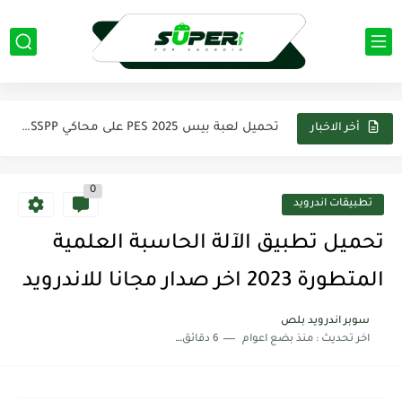
تحميل تطبيق كيك Cake لتعلم اللغه الانجليزية اخر اصدار من...
تحميل لعبة Evil SuperHero مهكرة apk اخر اصدار 2025 من...
تحميل لعبة بيس 2025 PES على محاكي PPSSPP تعليق عربي...
أخر الاخبار
تحميل تطبيق فيس اب برو FaceApp pro مهكر 2025 اخر...
0
تحميل لعبة Modern Warships مهكرة 2025 من ميديافاير آخر اصدار...
تطبيقات اندرويد
تحميل تطبيق بيكس لاب PixelLab مهكر 2025 اخر اصدار من...
تحميل تطبيق الآلة الحاسبة العلمية
تحميل لعبة ناروتو ستورم Naruto Storm 4 PSP لمحاكي PPSSPP...
المتطورة 2023 اخر صدار مجانا للاندرويد
تحميل تطبيق ياسين تيفي بريميوم Yacine TV Premium Apk بدون...
سوبر اندرويد بلص
اخر تحديث :
منذ بضع اعوام
6 دقائق للقراءة
تحميل تطبيق كانفا برو Canva Pro مهكر 2025 من ميديا...
تحميل لعبة ماين كرافت Minecraft مهكره 2025 اخر اصدار من...