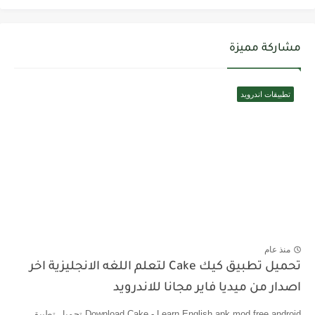
مشاركة مميزة
تطبيقات اندرويد
منذ عام
تحميل تطبيق كيك Cake لتعلم اللغه الانجليزية اخر
اصدار من ميديا فاير مجانا للاندرويد
Download Cake - Learn English apk mod free android تحميل تطبيق