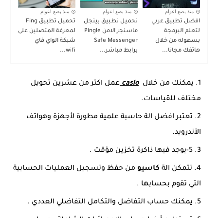
منذ بضع اعوام
منذ بضع اعوام
منذ بضع اعوام
افضل تطبيق عربي
تحميل تطبيق بينجل
تحميل تطبيق Fing
لتعلم البرمجة
ماسنجر الامن Pingle
لمعرفة المتصلين على
بسهوله من خلال
Safe Messenger
شبكة الواي فاي
هاتفك مجانا...
برابط مباشر...
wifi...
يمكنك من خلال
casio
عمل اكثر من عشرين تحويل
مختلف للقياسات.
تعتبر افضل الة حاسبة علمية مطورة لأجهزة وهواتف
الأندرويد.
5-يوجد فيها ذاكرة تخزين مؤقت .
تتمكن الة
كاسيو
من حفظ وتسجيل العمليات الحسابية
التي تقوم بحسابها .
يمكنك حساب التفاضل والتكامل التفاضلي العددي .