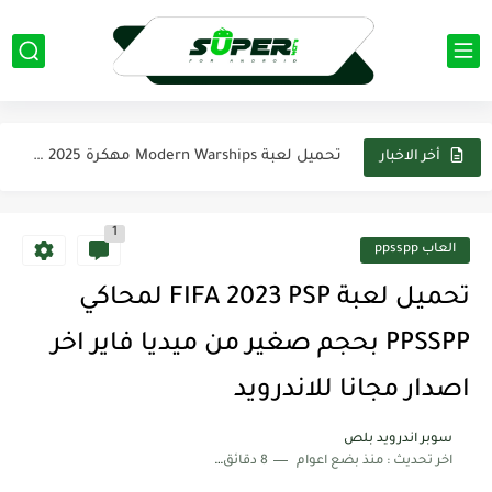
تحميل لعبة Evil SuperHero مهكرة apk اخر اصدار 2025 من...
تحميل لعبة بيس 2025 PES على محاكي PPSSPP تعليق عربي...
تحميل تطبيق فيس اب برو FaceApp pro مهكر 2025 اخر...
تحميل لعبة Modern Warships مهكرة 2025 من ميديافاير آخر اصدار...
أخر الاخبار
تحميل تطبيق بيكس لاب PixelLab مهكر 2025 اخر اصدار من...
1
تحميل لعبة ناروتو ستورم Naruto Storm 4 PSP لمحاكي PPSSPP...
العاب ppsspp
تحميل تطبيق ياسين تيفي بريميوم Yacine TV Premium Apk بدون...
تحميل لعبة FIFA 2023 PSP لمحاكي
تحميل تطبيق كانفا برو Canva Pro مهكر 2025 من ميديا...
PPSSPP بحجم صغير من ميديا فاير اخر
تحميل لعبة ماين كرافت Minecraft مهكره 2025 اخر اصدار من...
اصدار مجانا للاندرويد
سوبر اندرويد بلص
اخر تحديث :
منذ بضع اعوام
8 دقائق للقراءة