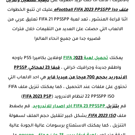
بالانترنت ، لذلك اذا كنت تريد التعرف علئ
كيفية تشغيل وتنزيل
ملف eFootball FIFA 2023 PPSSPP Iso
عليك ان تتبع الخطوات
اثنا قراءة المنشور ، تعد لعبة FIFA 21 PPSSPP تعليق عربي من
الالعاب التي حصلت علئ العديد من التقيمات خلال فترات
قصيره جدا من جميع انحاء العالم!
يمكنك
تحميل لعبة FIFA 2
023
اوفلاين بكاميرا PS5 باوجه
واطقم جديدة وجرافيك خرافي ،
فيفا 23 لمحاكي PPSSP
الاندوريد بحجم 700 ميجا من ميديا فاير
هي احد الالعاب التي
تحتوي علئ ملفات عند التحميل ، كما يمكنك تنزيل ملف FIFA
22 PPSSPP ISO لنظام الاندرويد (
FIFA 2023 PSP
)
قم
بتنزيل
FIFA 23 PPSSPP اخر اصدار للاندرويد
. قم بضغط
ملف
FIFA 2023 ISO
بشكل كبير لتقليل حجم الملف لسهولة
التنزيل ، كما يمكنك الاستمتاع برسومات عالية الجودة عالية