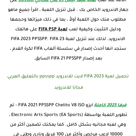
الدقة عند لعب
لعبة فيفا بيس 23 علئ محاكي ppsspp
على
جهاز الاندرويد الخاص بك . قبل تنزيل اللعبة ، اقرأ جميع ماهو
مطلوب منك حول اللعبة أولاً ، بما في ذلك ميزاتها وحجمها
ودليل التثبيت وكيفية لعب
لعبة FIFA PSP
على هاتفك
الاندرويد. لذلك عند تنزيل لعبة FIFA 2023 PPSSPP. FIFA 23
ستجد انها أحدث إصدار في سلسلة ألعاب FIFA لكرة القدم ،
بعد إصدار FIFA 21 PPSSPP السابق.
تحميل لعبة FIFA 2023 لايت للاندرويد ppsspp بالتعليق العربي
مجانا للاندرويد
فيفا 2023 كاملة
ايزو FIFA 2021 PPSSPP Chelito V8 ISO - تم
تطوير اللعبة بواسطة Electronic Arts Sports (EA Sports) ،
وهي لعبه مجانيه بشكل كامل. كما يمكنك تضمين أكثر من
10000 لاعب مرخص وأكثر من 100 فريق ونادي وطني في