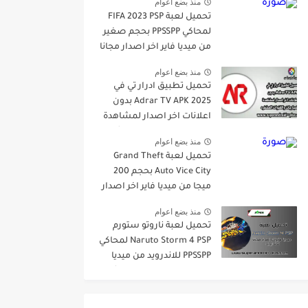
منذ بضع اعوام
للاندرويد
تحميل لعبة FIFA 2023 PSP
لمحاكي PPSSPP بحجم صغير
من ميديا فاير اخر اصدار مجانا
للاندرويد
منذ بضع اعوام
تحميل تطبيق ادرار تي في
Adrar TV APK 2025 بدون
اعلانات اخر اصدار لمشاهدة
المباريات والقنوات المشفره
منذ بضع اعوام
تحميل لعبة Grand Theft
Auto Vice City بحجم 200
ميجا من ميديا فاير اخر اصدار
مجانا للاندرويد
منذ بضع اعوام
تحميل لعبة ناروتو ستورم
Naruto Storm 4 PSP لمحاكي
PPSSPP للاندرويد من ميديا
فاير اخر اصدار برابط مباشر