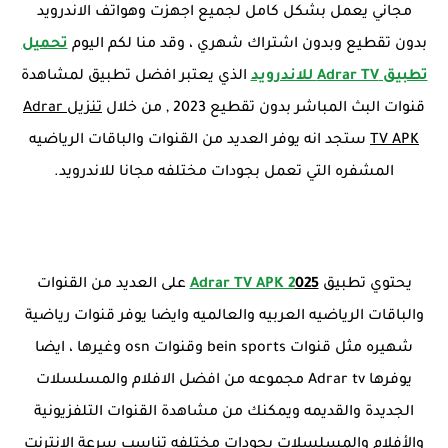
مجاني يعمل بشكل كامل لجميع اجهزت وهواتف الاندرويد
بدون تقطيع وبدون اشتراك شهري ، وقد منا لكم اليوم
تحميل
تطبيق Adrar TV للاندرويد
الذي يعتبر افضل تطبيق لمشاهدة
قنوات البث المباشر بدون تقطيع 2023 , من خلال
تنزيل Adrar
TV APK
ستجد انه يوفر العديد من القنوات والباقات الرياضيه
المشفره التي تعمل بجودات مختلفه مجانا للاندرويد.
يحتوي تطبيق
025
Adrar TV APK 2
على العديد من القنوات
والباقات الرياضيه العربيه والعالميه وايضا يوفر قنوات رياضية
شهيره مثل قنوات bein sports وقنوات osn وغيرها ، ايضا
يوفرها Adrar tv مجموعه من افضل الافلام والمسلسلات
الجديدة والقديمه ويمكنك من مشاهدة القنوات التلفزيونية
والأفلام والمسلسلات بجودات مختلفه تناسب سرعة الانترنت