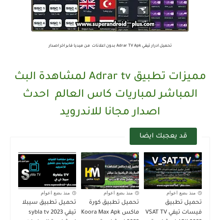
تحميل ادرار تيفي Adrar TV Apk بدون اعلانات من ميديا فایر اخر اصدار
مميزات تطبيق Adrar tv لمشاهدة البث
المباشر لمباريات كاس العالم احدث
اصدار مجانا للاندرويد
قد يعجبك ايضا
منذ بضع اعوام
منذ بضع اعوام
منذ بضع اعوام
تحميل تطبيق
تحميل تطبيق كورة
تحميل تطبيق سيبلا
فيسات تيفي VSAT TV
ماكس Koora Max Apk
تيفي sybla tv 2023