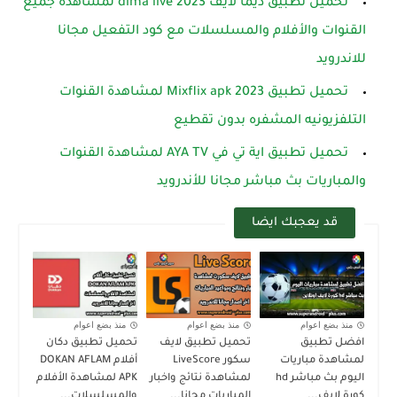
تحميل تطبيق ديما لايف dima live 2023 لمشاهدة جميع
القنوات والأفلام والمسلسلات مع كود التفعيل مجانا
للاندرويد
تحميل تطبيق Mixflix apk 2023 لمشاهدة القنوات
التلفزيونيه المشفره بدون تقطيع
تحميل تطبيق اية تي في AYA TV لمشاهدة القنوات
والمباريات بث مباشر مجانا للأندرويد
قد يعجبك ايضا
منذ بضع اعوام
منذ بضع اعوام
منذ بضع اعوام
افضل تطبيق
تحميل تطبيق لايف
تحميل تطبيق دكان
لمشاهدة مباريات
سكور LiveScore
أفلام DOKAN AFLAM
اليوم بث مباشر hd
لمشاهدة نتائج واخبار
APK لمشاهدة الأفلام
كورة لايف...
المباريات مجانا...
والمسلسلات...