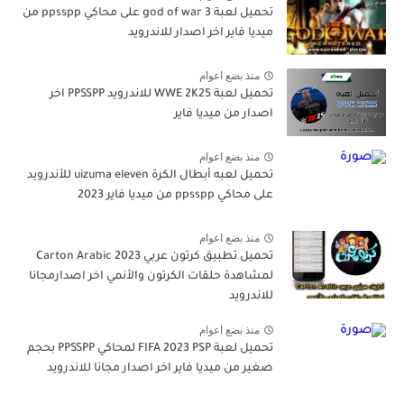
تحميل لعبة god of war 3 على محاكي ppsspp من
ميديا فاير اخر اصدار للاندرويد
منذ بضع اعوام
تحميل لعبة WWE 2K25 للاندرويد PPSSPP اخر
اصدار من ميديا فاير
منذ بضع اعوام
تحميل لعبه أبطال الكرة uizuma eleven للأندرويد
على محاكي ppsspp من ميديا فاير 2023
منذ بضع اعوام
تحميل تطبيق كرتون عربي Carton Arabic 2023
لمشاهدة حلقات الكرتون والأنمي اخر اصدارمجانا
للاندرويد
منذ بضع اعوام
تحميل لعبة FIFA 2023 PSP لمحاكي PPSSPP بحجم
صغير من ميديا فاير اخر اصدار مجانا للاندرويد