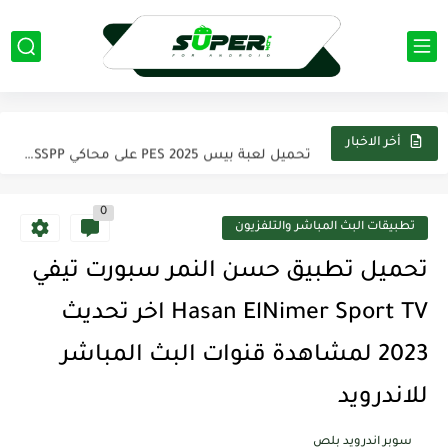
تحميل تطبيق كيك Cake لتعلم اللغه الانجليزية اخر اصدار من...
تحميل لعبة Evil SuperHero مهكرة apk اخر اصدار 2025 من...
تحميل لعبة بيس 2025 PES على محاكي PPSSPP تعليق عربي...
أخر الاخبار
تحميل تطبيق فيس اب برو FaceApp pro مهكر 2025 اخر...
0
تحميل لعبة Modern Warships مهكرة 2025 من ميديافاير آخر اصدار...
تطبيقات البث المباشر والتلفزيون
تحميل تطبيق بيكس لاب PixelLab مهكر 2025 اخر اصدار من...
تحميل تطبيق حسن النمر سبورت تيفي
تحميل لعبة ناروتو ستورم Naruto Storm 4 PSP لمحاكي PPSSPP...
Hasan ElNimer Sport TV اخر تحديث
تحميل تطبيق ياسين تيفي بريميوم Yacine TV Premium Apk بدون...
2023 لمشاهدة قنوات البث المباشر
تحميل تطبيق كانفا برو Canva Pro مهكر 2025 من ميديا...
للاندرويد
تحميل لعبة ماين كرافت Minecraft مهكره 2025 اخر اصدار من...
سوبر اندرويد بلص