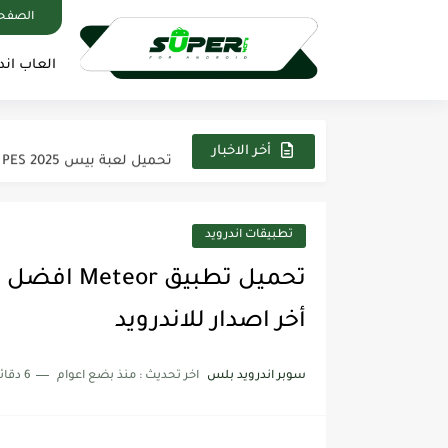
الصفحة
العاب اند
تحميل تطبيق كيك Cake لتعلم اللغه الانجليزية اخر اصدار من...
تحميل لعبة Evil SuperHero مهكرة apk اخر اصدار 2025 من...
تحميل لعبة بيس 2025 PES على محاكي PPSSPP تعليق عربي...
أخر الاخبار
تحميل تطبيق فيس اب برو FaceApp pro مهكر 2025 اخر...
تحميل لعبة Modern Warships مهكرة 2025 من ميديافاير آخر اصدار...
تطبيقات اندرويد
تحميل تطبيق بيكس لاب PixelLab مهكر 2025 اخر اصدار من...
تحميل تطبي
تحميل لعبة ناروتو ستورم Naruto Storm 4 PSP لمحاكي PPSSPP...
أخر اصدار للاندرويد
تحميل تطبيق ياسين تيفي بريميوم ne TV Premium Apk
سوبر اندرويد بلس
اخر تحديث :
منذ بضع اعوام
6 دقائق للقراءة
تحميل تطبيق كانفا برو Canva Pro مهكر 2025 من ميديا...
تحميل لعبة ماين كرافت Minecraft مهكره 2025 اخر اصدار من...