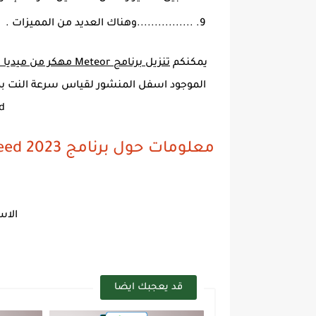
................وهناك العديد من المميزات .
يمكنكم
تنزيل برنامج Meteor مهكر من ميديا فاير
eed
الاس
قد يعجبك ايضا