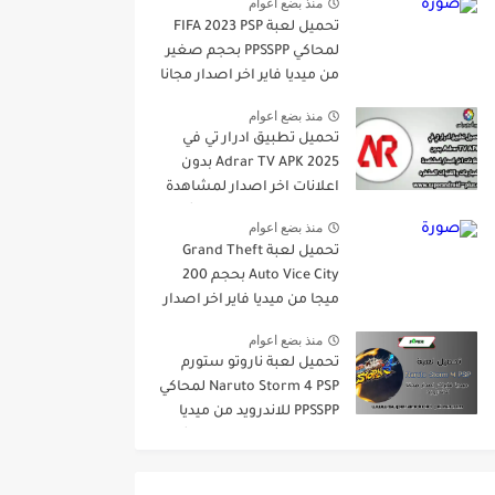
منذ بضع اعوام
للاندرويد
تحميل لعبة FIFA 2023 PSP
لمحاكي PPSSPP بحجم صغير
من ميديا فاير اخر اصدار مجانا
للاندرويد
منذ بضع اعوام
تحميل تطبيق ادرار تي في
Adrar TV APK 2025 بدون
اعلانات اخر اصدار لمشاهدة
المباريات والقنوات المشفره
منذ بضع اعوام
تحميل لعبة Grand Theft
Auto Vice City بحجم 200
ميجا من ميديا فاير اخر اصدار
مجانا للاندرويد
منذ بضع اعوام
تحميل لعبة ناروتو ستورم
Naruto Storm 4 PSP لمحاكي
PPSSPP للاندرويد من ميديا
فاير اخر اصدار برابط مباشر