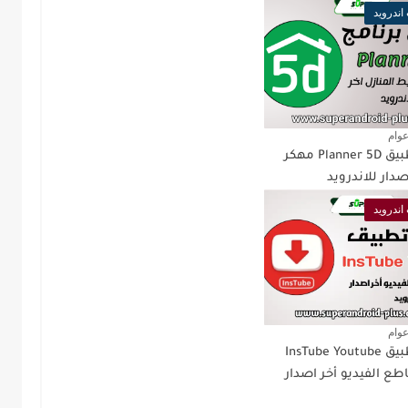
اندرويد
عوام
تحميل تطبيق Planner 5D مهكر
اندرويد
عوام
تحميل تطبيق InsTube Youtube
طع الفيديو أخر اصدار