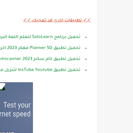
✓✓ تطبيقات اخرى قد تعجبك ✓✓
تحميل برنامج SoloLearn لتعلم اللغة البرمجية مجانا للاندرويد
تحميل تطبيق Planner 5D مهكر 2023 اخر اصدار للاندرويد
تحميل تطبيق كام سكنر Camscanner 2023 مهكر أخر اصدار مجانا للاندرويد
تحميل تطبيق InsTube Youtube لتنزيل مقاطع الفيديو أخر اصدار للاندرويد